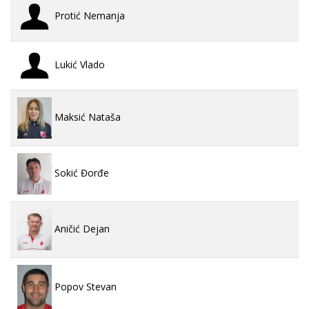
Protić Nemanja
Lukić Vlado
Maksić Nataša
Sokić Đorđe
Aničić Dejan
Popov Stevan