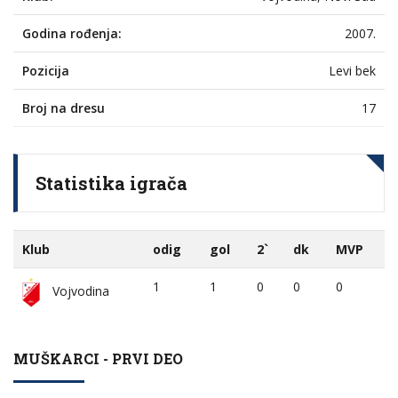
Godina rođenja:
2007.
Pozicija
Levi bek
Broj na dresu
17
Statistika igrača
Klub
odig
gol
2`
dk
MVP
1
1
0
0
0
Vojvodina
MUŠKARCI - PRVI DEO