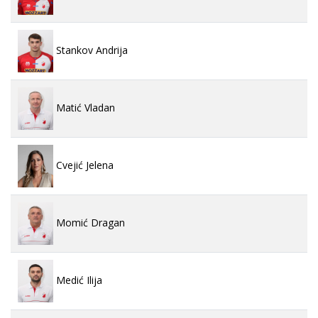
Stankov Andrija
Matić Vladan
Cvejić Jelena
Momić Dragan
Medić Ilija