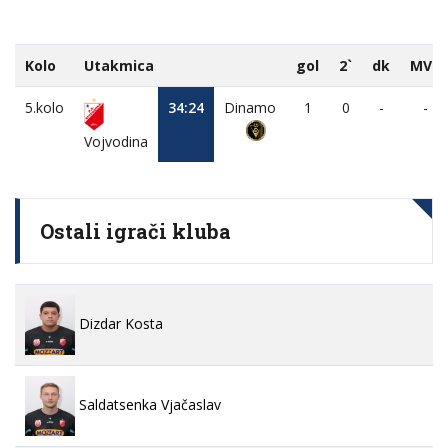
Kolo
Utakmica
gol
2`
dk
MVP
5.kolo
34:24
Dinamo
1
0
-
-
Vojvodina
Ostali igrači kluba
Dizdar Kosta
Saldatsenka Vjačaslav