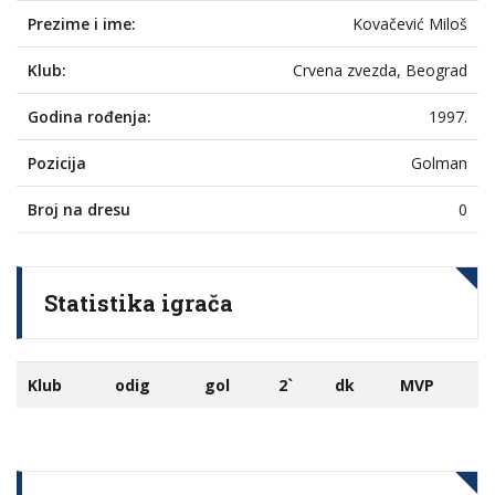
Prezime i ime:
Kovačević Miloš
Klub:
Crvena zvezda, Beograd
Godina rođenja:
1997.
Pozicija
Golman
Broj na dresu
0
Statistika igrača
Klub
odig
gol
2`
dk
MVP