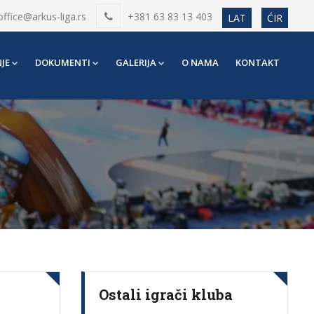
office@arkus-liga.rs
+381 63 83 13 403
LAT
ĆIR
JE
DOKUMENTI
GALERIJA
O NAMA
KONTAKT
Ostali igrači kluba