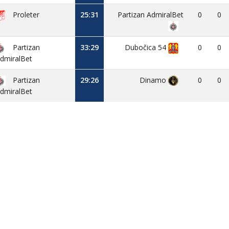
Proleter
25:31
Partizan AdmiralBet
0
0
Partizan
33:29
Dubočica 54
0
0
dmiralBet
Partizan
29:26
Dinamo
0
0
dmiralBet