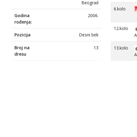
Beograd
6.kolo
Godina
2006.
rođenja:
12.kolo
Pozicija
Desni bek
A
Broj na
13
13.kolo
dresu
A