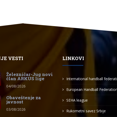
JE VESTI
LINKOVI
Železničar-Jug novi
član ARKUS lige
International handball federat
04/08/2026
European Handball Federatio
Obaveštenje za
SEHA league
javnost
03/08/2026
Rukometni savez Srbije