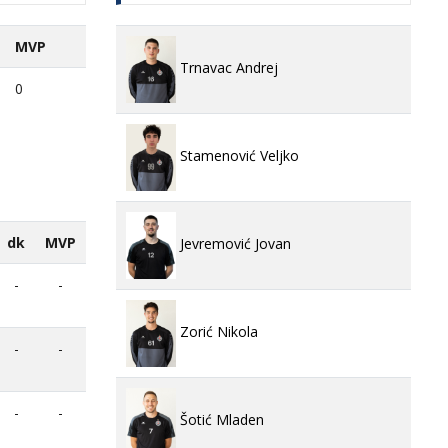
MVP
Trnavac Andrej
0
Stamenović Veljko
dk
MVP
Jevremović Jovan
-
-
Zorić Nikola
-
-
-
-
Šotić Mladen