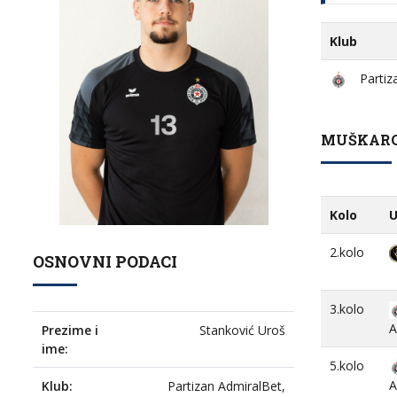
Klub
Partiz
MUŠKARCI
Kolo
U
2.kolo
OSNOVNI PODACI
3.kolo
A
Prezime i
Stanković Uroš
ime:
5.kolo
A
Klub:
Partizan AdmiralBet,