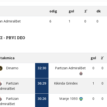
odig
gol
2`
dk
an AdmiralBet
6
1
0
0
 - PRVI DEO
takmica
gol
2`
Dinamo
32:30
Partizan AdmiralBet
0
0
Partizan
36:29
Kikinda Grindex
1
0
dmiralBet
Partizan
30:26
Vranje 1093
0
0
dmiralBet