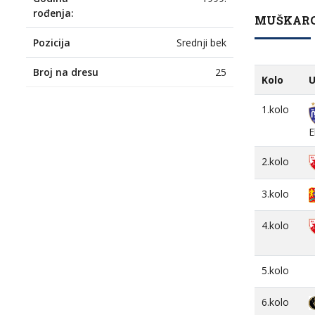
rođenja:
MUŠKARCI
Pozicija
Srednji bek
Broj na dresu
25
Kolo
U
1.kolo
E
2.kolo
3.kolo
4.kolo
5.kolo
6.kolo