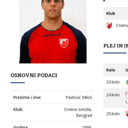
Klub
Crvena
PLEJ IN (
Kolo
U
OSNOVNI PODACI
23.kolo
24.kolo
Prezime i ime:
Pavlović Miloš
L
Klub:
Crvena zvezda,
25.kolo
Beograd
Godina
1999.