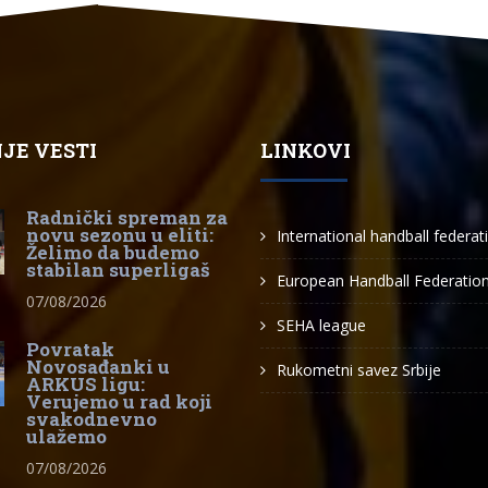
JE VESTI
LINKOVI
Radnički spreman za
novu sezonu u eliti:
International handball federat
Želimo da budemo
stabilan superligaš
European Handball Federatio
07/08/2026
SEHA league
Povratak
Novosađanki u
Rukometni savez Srbije
ARKUS ligu:
Verujemo u rad koji
svakodnevno
ulažemo
07/08/2026