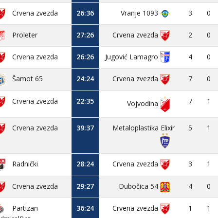
Crvena zvezda
26:36
Vranje 1093
3
0
Proleter
27:26
Crvena zvezda
2
0
Crvena zvezda
26:26
Jugović Lamagro
4
0
24:24
Crvena zvezda
7
0
Šamot 65
Crvena zvezda
22:35
7
1
Vojvodina
Crvena zvezda
39:37
Metaloplastika Elixir
5
1
28:24
Crvena zvezda
3
1
Radnički
Crvena zvezda
29:27
Dubočica 54
4
0
Partizan
36:24
Crvena zvezda
1
1