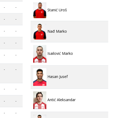
-
-
Stanić Uroš
-
-
-
-
Nađ Marko
-
-
Isailović Marko
-
-
-
-
Hasan Jusef
-
-
Antić Aleksandar
-
-
-
-