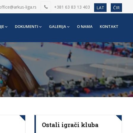
office@arkus-liga.rs
+381 63 83 13 403
LAT
ĆIR
JE
DOKUMENTI
GALERIJA
O NAMA
KONTAKT
Ostali igrači kluba