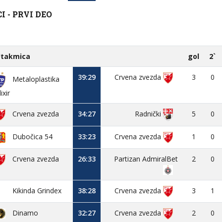
 - PRVI DEO
takmica
gol
2`
39:29
Crvena zvezda
3
0
Metaloplastika
lixir
Crvena zvezda
34:27
5
0
Radnički
Dubočica 54
33:23
Crvena zvezda
1
0
Crvena zvezda
26:33
Partizan AdmiralBet
2
0
Kikinda Grindex
38:28
Crvena zvezda
3
1
Dinamo
32:27
Crvena zvezda
2
0