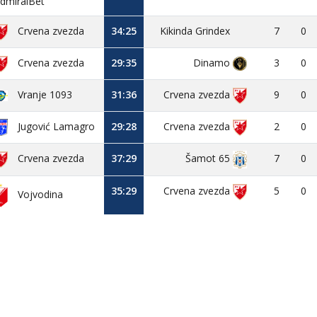
dmiralBet
Crvena zvezda
34:25
Kikinda Grindex
7
0
Crvena zvezda
29:35
Dinamo
3
0
Vranje 1093
31:36
Crvena zvezda
9
0
Jugović Lamagro
29:28
Crvena zvezda
2
0
Crvena zvezda
37:29
7
0
Šamot 65
35:29
Crvena zvezda
5
0
Vojvodina