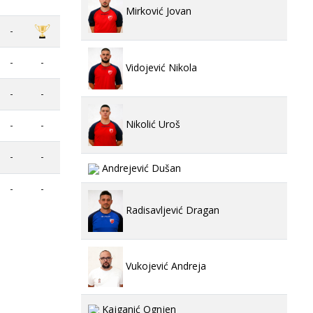
Mirković Jovan
-
-
-
Vidojević Nikola
-
-
Nikolić Uroš
-
-
-
-
Andrejević Dušan
-
-
Radisavljević Dragan
Vukojević Andreja
Kajganić Ognjen