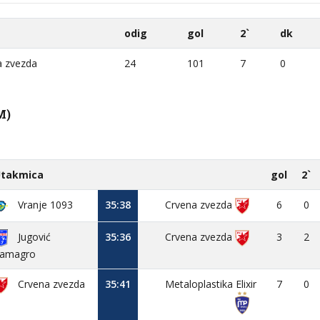
odig
gol
2`
dk
 zvezda
24
101
7
0
M)
takmica
gol
2`
Vranje 1093
35:38
Crvena zvezda
6
0
Jugović
35:36
Crvena zvezda
3
2
amagro
Crvena zvezda
35:41
Metaloplastika Elixir
7
0