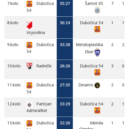
7.kolo
Dubočica
35:27
Šamot 65
7
1
54
8.kolo
30:24
Dubočica 54
1
1
Vojvodina
9.kolo
Dubočica
33:28
Metaloplastika
2
2
54
Elixir
10.kolo
26:26
Dubočica 54
3
0
Radnički
11.kolo
Dubočica
27:35
Dinamo
2
0
54
12.kolo
Partizan
33:29
Dubočica 54
2
1
AdmiralBet
13.kolo
Dubočica
32:26
Kikinda
1
1
Grindex