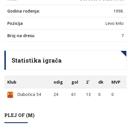
Godina rođenja:
1998.
Pozicija
Levo krilo
Broj na dresu
7
Statistika igrača
Klub
odig
gol
2`
dk
MVP
Dubočica 54
24
61
13
0
0
PLEJ OF (M)