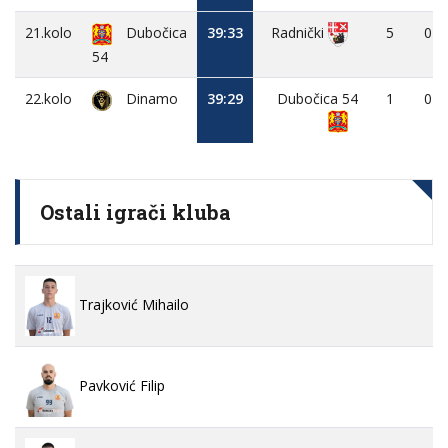
21.kolo
Dubočica
39:33
5
0
Radnički
54
22.kolo
Dinamo
39:29
Dubočica 54
1
0
Ostali igrači kluba
Trajković Mihailo
Pavković Filip