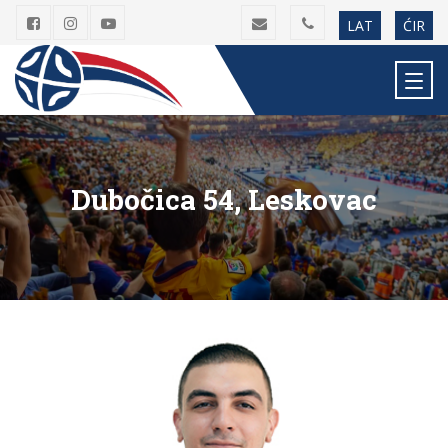
LAT
ĆIR
Dubočica 54, Leskovac