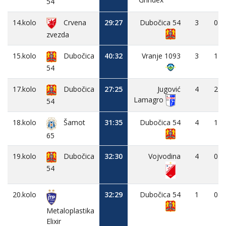
54
14.kolo
Crvena
29:27
Dubočica 54
3
0
zvezda
15.kolo
Dubočica
40:32
Vranje 1093
3
1
54
17.kolo
Dubočica
27:25
Jugović
4
2
Lamagro
54
18.kolo
31:35
Dubočica 54
4
1
Šamot
65
19.kolo
Dubočica
32:30
Vojvodina
4
0
54
20.kolo
32:29
Dubočica 54
1
0
Metaloplastika
Elixir