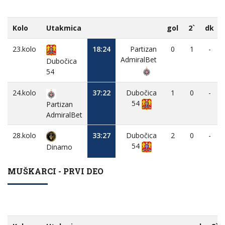
Kolo
Utakmica
gol
2`
dk
23.kolo
18:24
Partizan
0
1
-
AdmiralBet
Dubočica
54
24.kolo
37:22
Dubočica
1
0
-
54
Partizan
AdmiralBet
28.kolo
33:27
Dubočica
2
0
-
54
Dinamo
MUŠKARCI - PRVI DEO