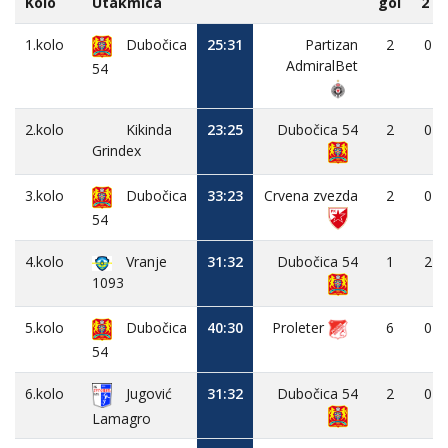
Kolo
Utakmica
gol
2`
1.kolo
Dubočica
25:31
Partizan
2
0
AdmiralBet
54
2.kolo
Kikinda
23:25
Dubočica 54
2
0
Grindex
3.kolo
Dubočica
33:23
Crvena zvezda
2
0
54
4.kolo
Vranje
31:32
Dubočica 54
1
2
1093
5.kolo
Dubočica
40:30
Proleter
6
0
54
6.kolo
Jugović
31:32
Dubočica 54
2
0
Lamagro