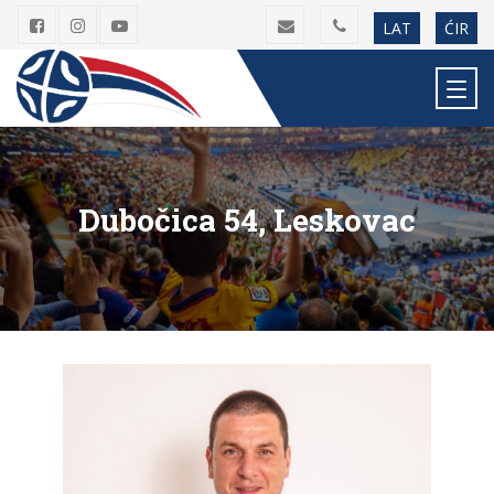
LAT
ĆIR
Dubočica 54, Leskovac