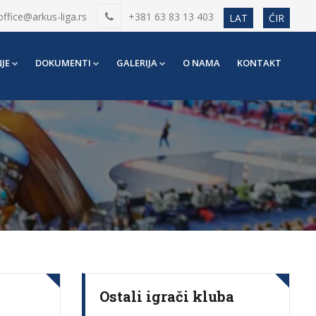
office@arkus-liga.rs
+381 63 83 13 403
LAT
ĆIR
JE
DOKUMENTI
GALERIJA
O NAMA
KONTAKT
Ostali igrači kluba