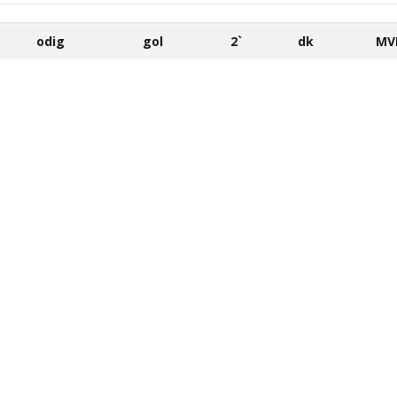
odig
gol
2`
dk
MV