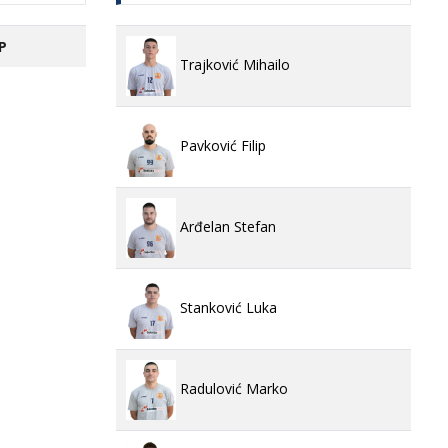
P
Trajković Mihailo
Pavković Filip
Arđelan Stefan
Stanković Luka
Radulović Marko