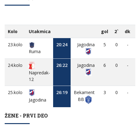
Kolo
Utakmica
gol
2`
dk
M
23.kolo
20:24
Jagodina
5
0
-
Ruma
24.kolo
26:22
Jagodina
6
0
-
Napredak-
12
25.kolo
26:19
Bekament
3
0
-
BB
Jagodina
ŽENE - PRVI DEO