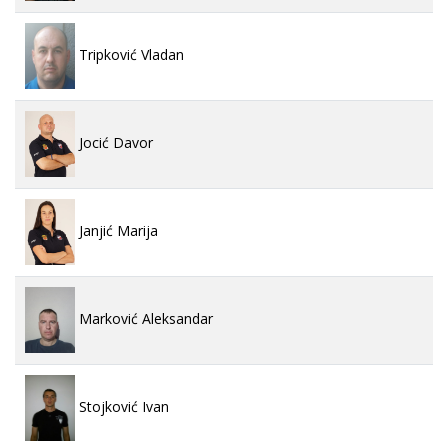
Tripković Vladan
Jocić Davor
Janjić Marija
Marković Aleksandar
Stojković Ivan