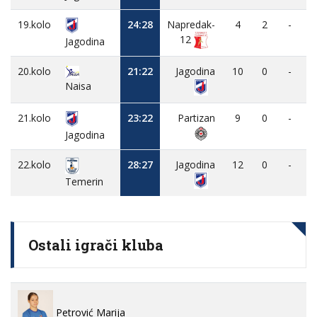
19.kolo
24:28
Napredak-
4
2
-
12
Jagodina
20.kolo
21:22
Jagodina
10
0
-
Naisa
21.kolo
23:22
Partizan
9
0
-
Jagodina
22.kolo
28:27
Jagodina
12
0
-
Temerin
Ostali igrači kluba
Petrović Marija