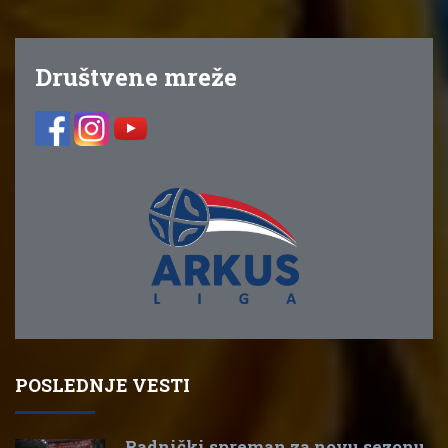
Društvene mreže
POSLEDNJE VESTI
Radnički spreman za novu sezonu