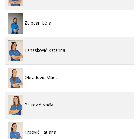
Zulbeari Leila
Tanasković Katarina
Obradović Milica
Petrović Nađa
Trbović Tatjana