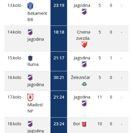
13.kolo
23:19
Jagodina
5
0
-
Bekament
BB
14.kolo
18:18
Crvena
5
0
-
zvezda.
Jagodina
15.kolo
21:17
Jagodina
5
1
-
Ruma
16.kolo
30:21
Železničar
5
0
-
Jagodina
17.kolo
21:24
Jagodina
11
0
-
Mladost
NP
18.kolo
23:24
Bor
10
0
-
Jagodina