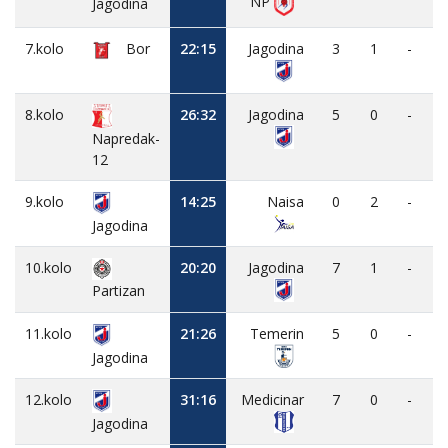
NP
Jagodina
7.kolo
Bor
22:15
Jagodina
3
1
-
8.kolo
26:32
Jagodina
5
0
-
Napredak-
12
9.kolo
14:25
Naisa
0
2
-
Jagodina
10.kolo
20:20
Jagodina
7
1
-
Partizan
11.kolo
21:26
Temerin
5
0
-
Jagodina
12.kolo
31:16
Medicinar
7
0
-
Jagodina