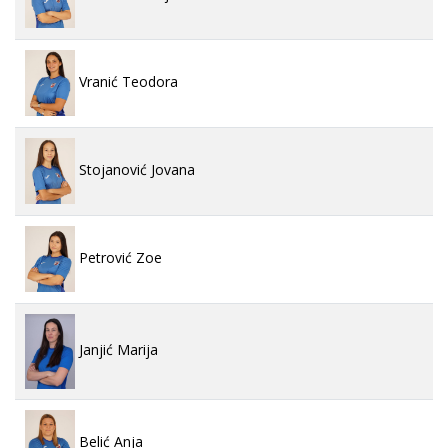
Vranić Teodora
Stojanović Jovana
Petrović Zoe
Janjić Marija
Belić Anja