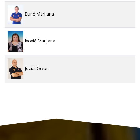
Đurić Marijana
Ivović Marijana
Jocić Davor