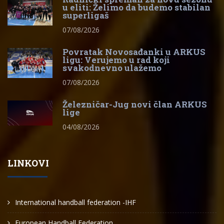
u eliti: Želimo da budemo stabilan
superligaš
07/08/2026
Povratak Novosađanki u ARKUS
ligu: Verujemo u rad koji
svakodnevno ulažemo
07/08/2026
Železničar-Jug novi član ARKUS
lige
04/08/2026
LINKOVI
International handball federation -IHF
European Handball Federation