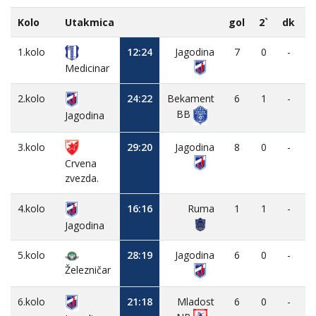
Kolo
Utakmica
gol
2`
dk
1.kolo
12:24
Jagodina
7
0
-
Medicinar
2.kolo
24:22
Bekament
6
1
-
BB
Jagodina
3.kolo
29:20
Jagodina
8
0
-
Crvena
zvezda.
4.kolo
16:16
Ruma
1
1
-
Jagodina
5.kolo
28:19
Jagodina
6
0
-
Železničar
6.kolo
21:18
Mladost
6
0
-