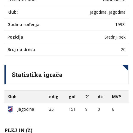
Klub:
Jagodina, Jagodina
Godina rođenja:
1998.
Pozicija
Srednji bek
Broj na dresu
20
Statistika igrača
Klub
odig
gol
2`
dk
MVP
Jagodina
25
151
9
0
6
PLEJ IN (Ž)