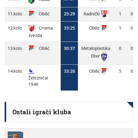
11.kolo
Obilić
25:29
1
0
Radnički
12.kolo
Crvena
33:25
Obilić
1
0
zvezda
13.kolo
Obilić
30:37
Metaloplastika
0
0
Elixir
14.kolo
33:26
Obilić
5
0
Železničar
1949
Ostali igrači kluba