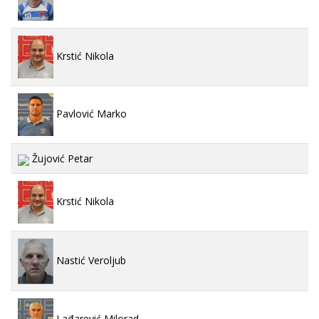
Krstić Nikola
Pavlović Marko
Žujović Petar
Krstić Nikola
Nastić Veroljub
Lađarević Milorad