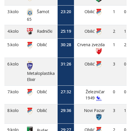
3.kolo
23:20
Obilić
1
0
Šamot
65
4.kolo
25:19
Obilić
2
1
Radnički
5.kolo
Obilić
30:28
Crvena zvezda
1
2
6.kolo
31:26
Obilić
3
0
Metaloplastika
Elixir
7.kolo
Obilić
27:32
Železničar
0
0
1949
8.kolo
Obilić
29:36
Novi Pazar
3
1
9.kolo
29:27
Obilić
2
0
Rudar