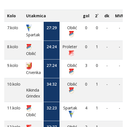
Kolo
Utakmica
gol
2`
dk
MVP
7.kolo
27:29
Obilić
0
0
-
-
Spartak
8.kolo
24:24
Proleter
0
1
-
-
Obilić
9.kolo
27:24
Obilić
3
0
-
-
Crvenka
10.kolo
34:32
Obilić
0
1
-
-
Kikinda
Grindex
11.kolo
32:23
Spartak
4
1
-
-
Obilić
12.kolo
32:27
Obilić
2
1
-
-