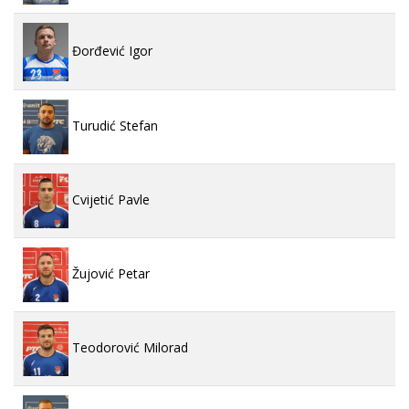
Đorđević Igor
Turudić Stefan
Cvijetić Pavle
Žujović Petar
Teodorović Milorad