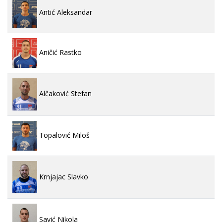
Antić Aleksandar
Aničić Rastko
Alčaković Stefan
Topalović Miloš
Krnjajac Slavko
Savić Nikola