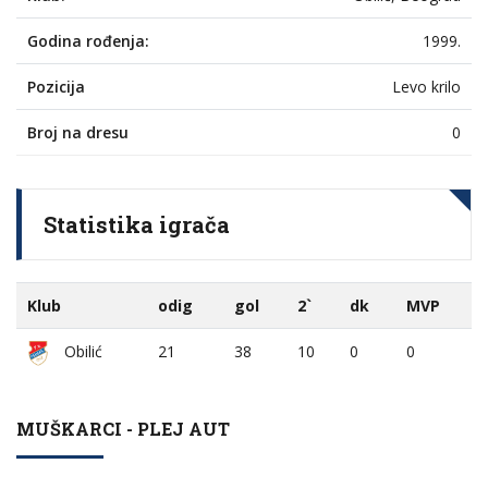
Godina rođenja:
1999.
Pozicija
Levo krilo
Broj na dresu
0
Statistika igrača
Klub
odig
gol
2`
dk
MVP
Obilić
21
38
10
0
0
MUŠKARCI - PLEJ AUT