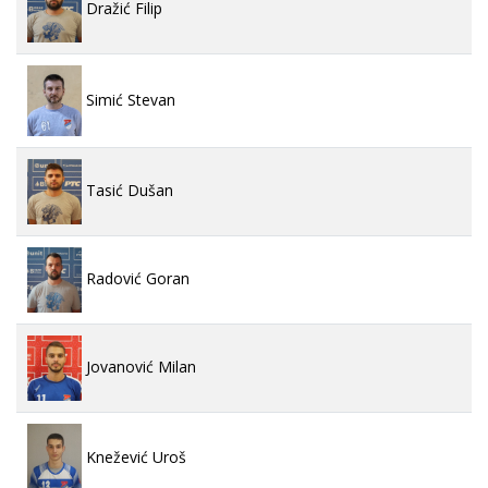
Dražić Filip
Simić Stevan
Tasić Dušan
Radović Goran
Jovanović Milan
Knežević Uroš