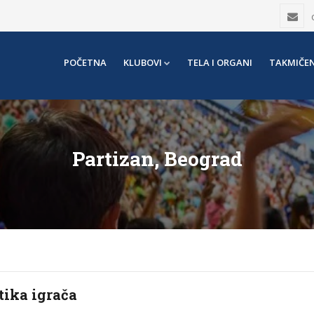
POČETNA
KLUBOVI
TELA I ORGANI
TAKMIČEN
Partizan, Beograd
tika igrača