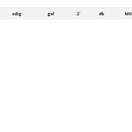
odig
gol
2`
dk
MV