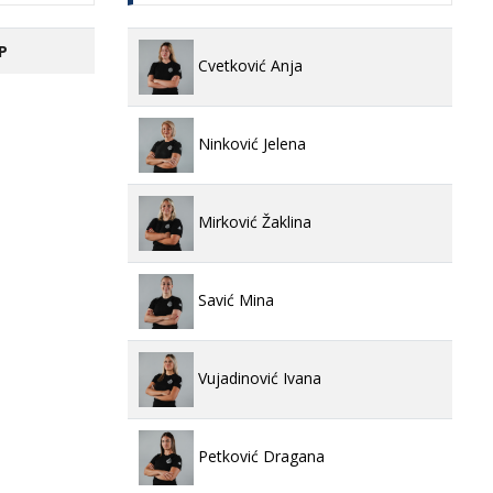
P
Cvetković Anja
Ninković Jelena
Mirković Žaklina
Savić Mina
Vujadinović Ivana
Petković Dragana