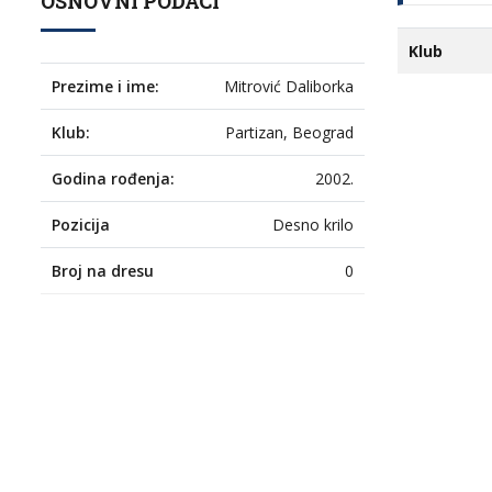
OSNOVNI PODACI
Klub
Prezime i ime:
Mitrović Daliborka
Klub:
Partizan, Beograd
Godina rođenja:
2002.
Pozicija
Desno krilo
Broj na dresu
0