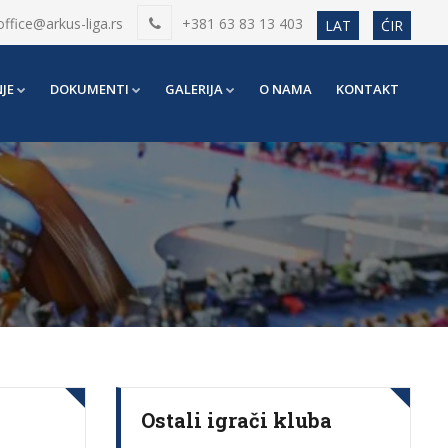
office@arkus-liga.rs
+381 63 83 13 403
LAT
ĆIR
JE
DOKUMENTI
GALERIJA
O NAMA
KONTAKT
Ostali igrači kluba