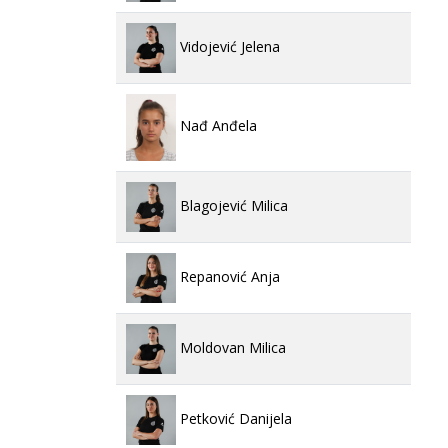
Vidojević Jelena
Nađ Anđela
Blagojević Milica
Repanović Anja
Moldovan Milica
Petković Danijela