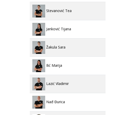
Stevanović Tea
Janković Tijana
Žakula Sara
Ilić Marija
Lazić Vladimir
Nađ Đurica