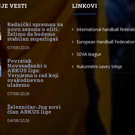
JE VESTI
LINKOVI
Radnički spreman za
novu sezonu u eliti:
International handball federat
Želimo da budemo
stabilan superligaš
European Handball Federatio
07/08/2026
SEHA league
Povratak
Novosađanki u
Rukometni savez Srbije
ARKUS ligu:
Verujemo u rad koji
svakodnevno
ulažemo
07/08/2026
Železničar-Jug novi
član ARKUS lige
04/08/2026