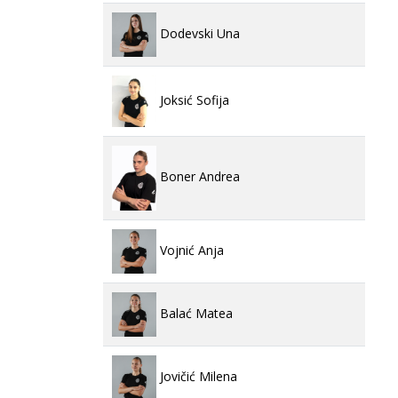
Dodevski Una
Joksić Sofija
Boner Andrea
Vojnić Anja
Balać Matea
Jovičić Milena