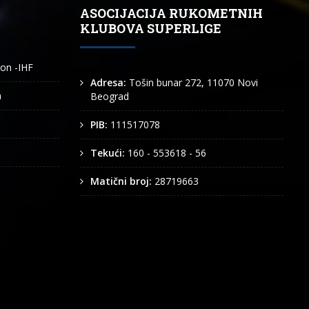
ASOCIJACIJA RUKOMETNIH
KLUBOVA SUPERLIGE
ion -IHF
Adresa:
Tošin bunar 272, 11070 Novi
n
Beograd
PIB:
111517078
Tekući:
160 - 553618 - 56
Matični broj:
28719663