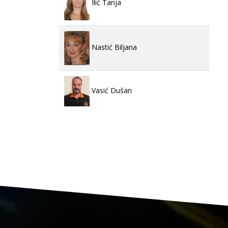
Ilić Tanja
Nastić Biljana
Vasić Dušan