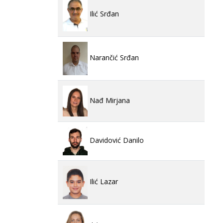
Ilić Srđan
Narančić Srđan
Nađ Mirjana
Davidović Danilo
Ilić Lazar