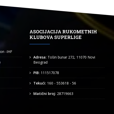
ASOCIJACIJA RUKOMETNIH
KLUBOVA SUPERLIGE
ion -IHF
Adresa:
Tošin bunar 272, 11070 Novi
n
Beograd
PIB:
111517078
Tekući:
160 - 553618 - 56
Matični broj:
28719663