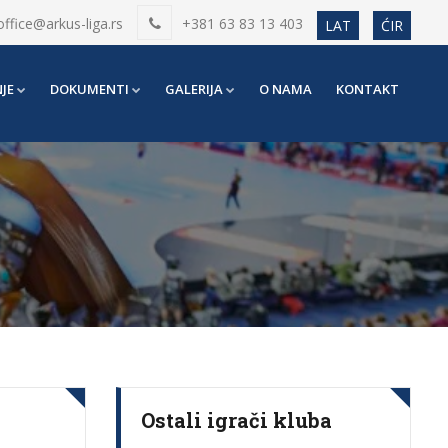
office@arkus-liga.rs
+381 63 83 13 403
LAT
ĆIR
JE
DOKUMENTI
GALERIJA
O NAMA
KONTAKT
Ostali igrači kluba