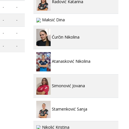
Radović Katarina
-
-
-
-
Maksić Dina
-
-
Ćurčin Nikolina
-
-
Atanasković Nikolina
Simonović Jovana
Stamenković Sanja
Nikolić Kristina