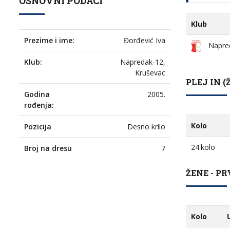
OSNOVNI PODACI
Klub
Prezime i ime:
Đorđević Iva
Napre
Klub:
Napredak-12,
Kruševac
PLEJ IN (Ž
Godina
2005.
rođenja:
Kolo
Pozicija
Desno krilo
24.kolo
Broj na dresu
7
ŽENE - PR
Kolo