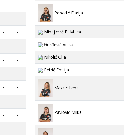
-
-
Popadić Darija
-
-
-
-
Mihajlović B. Milica
Đorđević Anika
-
-
Nikolić Olja
-
-
Petrić Emilija
-
-
-
-
Maksić Lena
-
-
Pavlović Milka
-
-
-
-