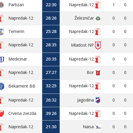
Partizan
22:30
Napredak-12
1
0
Napredak-12
28:26
Železničar
0
0
Temerin
25:28
Napredak-12
0
0
Napredak-12
28:35
0
0
Mladost NP
Medicinar
20:35
Napredak-12
0
0
Napredak-12
27:27
Bor
0
0
32:25
Napredak-12
0
0
Bekament BB
Napredak-12
26:32
Jagodina
0
0
Crvena zvezda.
39:26
Napredak-12
0
0
Napredak-12
21:30
Naisa
0
0