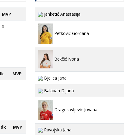
MVP
Janketić Anastasija
0
Petković Gordana
Bekčić Ivona
dk
MVP
Bjelica Jana
-
-
Balaban Dijana
Dragosavljević Jovana
dk
MVP
Ravojska Jana