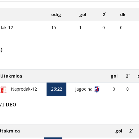
odig
gol
2`
dk
dak-12
15
1
0
0
)
Utakmica
gol
2`
Napredak-12
26:22
Jagodina
0
0
VI DEO
Utakmica
gol
2`