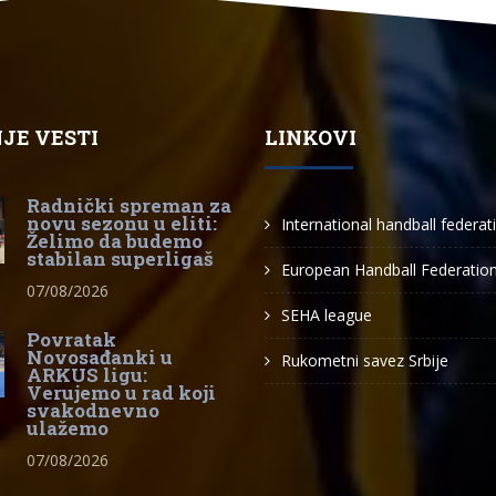
JE VESTI
LINKOVI
Radnički spreman za
novu sezonu u eliti:
International handball federat
Želimo da budemo
stabilan superligaš
European Handball Federatio
07/08/2026
SEHA league
Povratak
Novosađanki u
Rukometni savez Srbije
ARKUS ligu:
Verujemo u rad koji
svakodnevno
ulažemo
07/08/2026