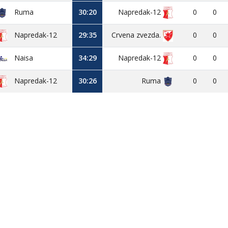
Ruma
30:20
Napredak-12
0
0
Napredak-12
29:35
Crvena zvezda.
0
0
Naisa
34:29
Napredak-12
0
0
Napredak-12
30:26
Ruma
0
0