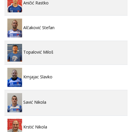
Aničić Rastko
Alčaković Stefan
Topalović Miloš
Krnjajac Slavko
Savić Nikola
Krstić Nikola