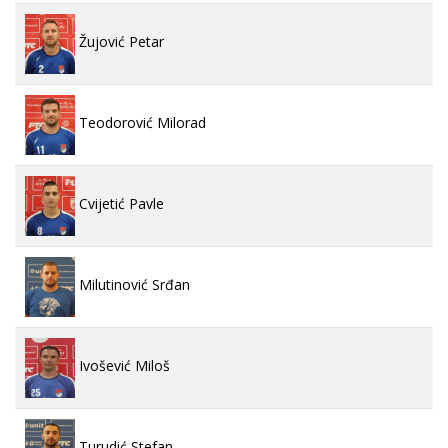
Žujović Petar
Teodorović Milorad
Cvijetić Pavle
Milutinović Srđan
Ivošević Miloš
Turudić Stefan