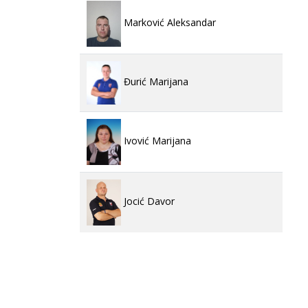
Marković Aleksandar
Đurić Marijana
Ivović Marijana
Jocić Davor