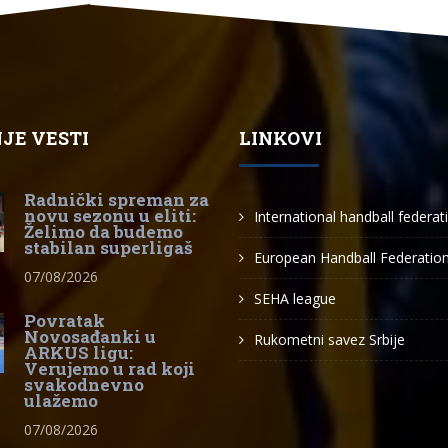
JE VESTI
LINKOVI
Radnički spreman za
novu sezonu u eliti:
International handball federat
Želimo da budemo
stabilan superligaš
European Handball Federatio
07/08/2026
SEHA league
Povratak
Novosađanki u
Rukometni savez Srbije
ARKUS ligu:
Verujemo u rad koji
svakodnevno
ulažemo
07/08/2026