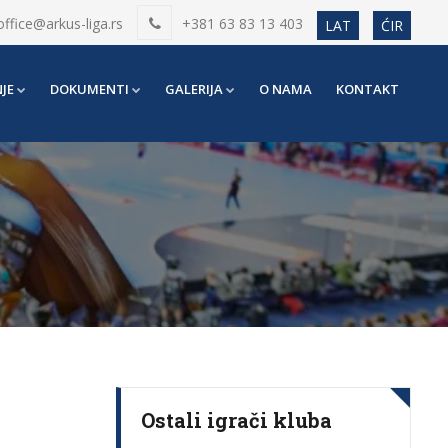
office@arkus-liga.rs
+381 63 83 13 403
LAT
ĆIR
JE
DOKUMENTI
GALERIJA
O NAMA
KONTAKT
Ostali igrači kluba