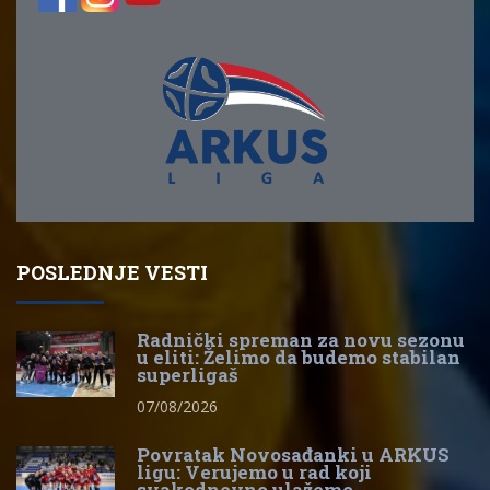
POSLEDNJE VESTI
Radnički spreman za novu sezonu
u eliti: Želimo da budemo stabilan
superligaš
07/08/2026
Povratak Novosađanki u ARKUS
ligu: Verujemo u rad koji
svakodnevno ulažemo