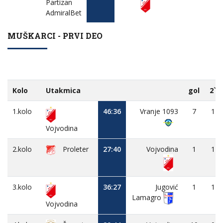
Partizan
AdmiralBet
MUŠKARCI - PRVI DEO
Kolo
Utakmica
gol
2`
1.kolo
46:36
Vranje 1093
7
1
Vojvodina
2.kolo
Proleter
27:40
Vojvodina
1
1
3.kolo
36:27
Jugović
1
1
Lamagro
Vojvodina