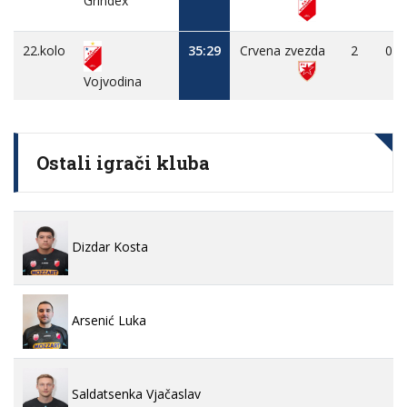
Grindex
22.kolo
35:29
Crvena zvezda
2
0
Vojvodina
Ostali igrači kluba
Dizdar Kosta
Arsenić Luka
Saldatsenka Vjačaslav