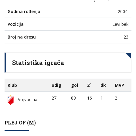
Godina rođenja:
2004.
Pozicija
Levi bek
Broj na dresu
23
Statistika igrača
Klub
odig
gol
2`
dk
MVP
27
89
16
1
2
Vojvodina
PLEJ OF (M)