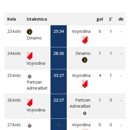
Kolo
Utakmica
gol
2`
dk
23.kolo
25:34
Vojvodina
0
1
-
Dinamo
24.kolo
28:30
Dinamo
1
1
-
Vojvodina
25.kolo
33:27
Vojvodina
4
1
-
Partizan
AdmiralBet
26.kolo
22:27
Partizan
1
0
-
AdmiralBet
Vojvodina
27.kolo
:
Vojvodina
0
0
-