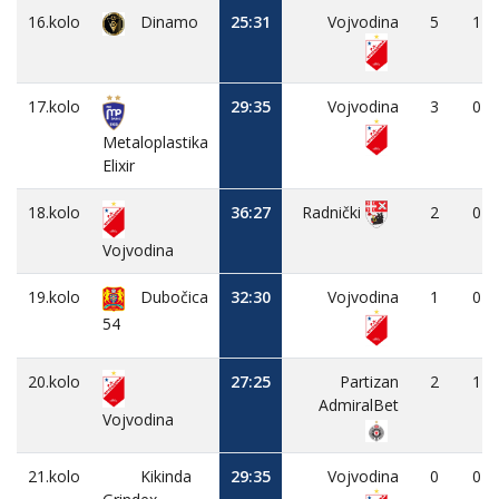
16.kolo
Dinamo
25:31
Vojvodina
5
1
17.kolo
29:35
Vojvodina
3
0
Metaloplastika
Elixir
18.kolo
36:27
2
0
Radnički
Vojvodina
19.kolo
Dubočica
32:30
Vojvodina
1
0
54
20.kolo
27:25
Partizan
2
1
AdmiralBet
Vojvodina
21.kolo
Kikinda
29:35
Vojvodina
0
0