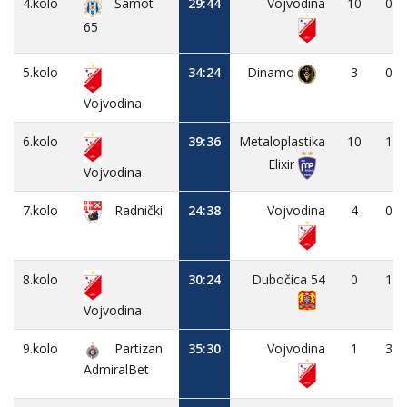
4.kolo
29:44
Vojvodina
10
0
Šamot
65
5.kolo
34:24
Dinamo
3
0
Vojvodina
6.kolo
39:36
Metaloplastika
10
1
Elixir
Vojvodina
7.kolo
24:38
Vojvodina
4
0
Radnički
8.kolo
30:24
Dubočica 54
0
1
Vojvodina
9.kolo
Partizan
35:30
Vojvodina
1
3
AdmiralBet