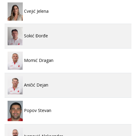
Cvejić Jelena
Sokić Đorđe
Momić Dragan
Aničić Dejan
Popov Stevan