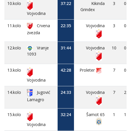
10.kolo
37:22
Kikinda
3
0
Grindex
Vojvodina
11.kolo
Crvena
22:35
Vojvodina
3
0
zvezda
12.kolo
Vranje
31:44
Vojvodina
10
0
1093
13.kolo
42:28
Proleter
7
0
Vojvodina
14.kolo
Jugović
24:33
Vojvodina
7
2
Lamagro
15.kolo
32:24
Šamot 65
1
1
Vojvodina