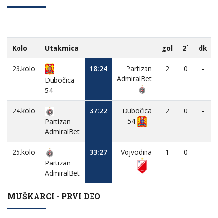
Kolo
Utakmica
gol
2`
dk
23.kolo
18:24
Partizan
2
0
-
AdmiralBet
Dubočica
54
24.kolo
37:22
Dubočica
2
0
-
54
Partizan
AdmiralBet
25.kolo
33:27
Vojvodina
1
0
-
Partizan
AdmiralBet
MUŠKARCI - PRVI DEO