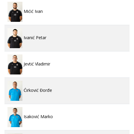
Mićić Ivan
Ivanić Petar
Jevtić Vladimir
Ćirković Đorđe
Isaković Marko