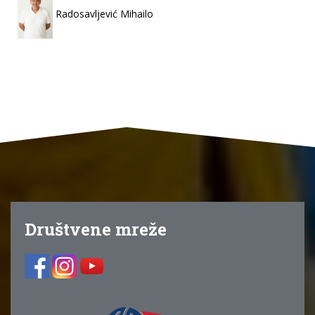
Radosavljević Mihailo
Društvene mreže