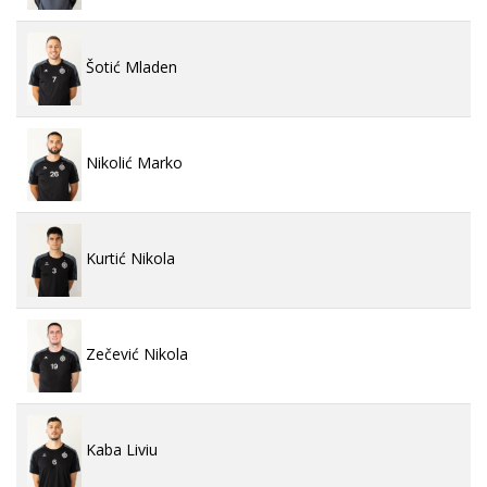
Šotić Mladen
Nikolić Marko
Kurtić Nikola
Zečević Nikola
Kaba Liviu