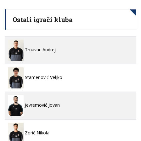
Ostali igrači kluba
Trnavac Andrej
Stamenović Veljko
Jevremović Jovan
Zorić Nikola