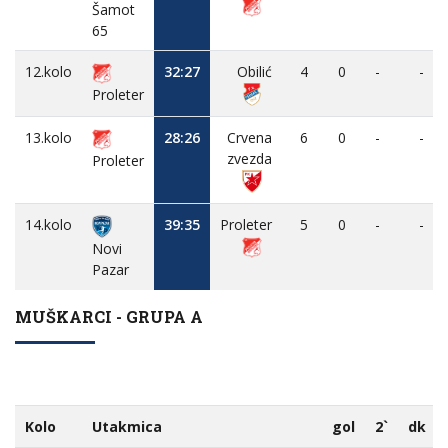
Šamot
65
12.kolo
32:27
Obilić
4
0
-
-
Proleter
13.kolo
28:26
Crvena
6
0
-
-
zvezda
Proleter
14.kolo
39:35
Proleter
5
0
-
-
Novi
Pazar
MUŠKARCI - GRUPA A
Kolo
Utakmica
gol
2`
dk