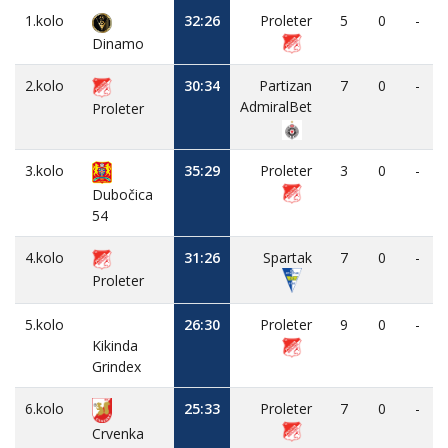
1.kolo
32:26
Proleter
5
0
-
Dinamo
2.kolo
30:34
Partizan
7
0
-
AdmiralBet
Proleter
3.kolo
35:29
Proleter
3
0
-
Dubočica
54
4.kolo
31:26
Spartak
7
0
-
Proleter
5.kolo
26:30
Proleter
9
0
-
Kikinda
Grindex
6.kolo
25:33
Proleter
7
0
-
Crvenka