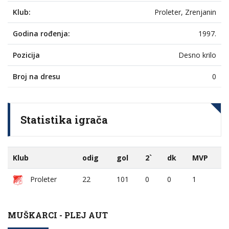
Klub:
Proleter, Zrenjanin
Godina rođenja:
1997.
Pozicija
Desno krilo
Broj na dresu
0
Statistika igrača
Klub
odig
gol
2`
dk
MVP
Proleter
22
101
0
0
1
MUŠKARCI - PLEJ AUT