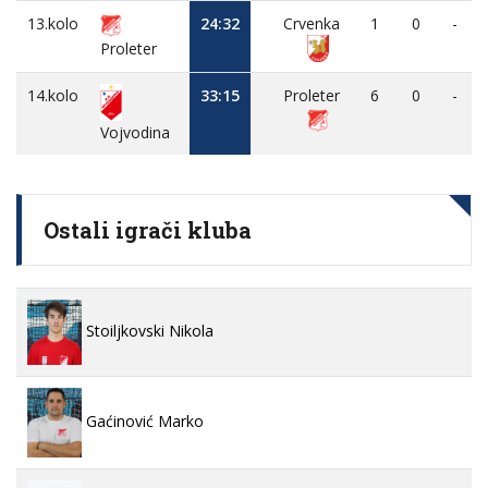
13.kolo
24:32
Crvenka
1
0
-
Proleter
14.kolo
33:15
Proleter
6
0
-
Vojvodina
Ostali igrači kluba
Stoiljkovski Nikola
Gaćinović Marko