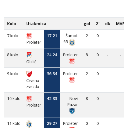
Kolo
Utakmica
gol
2`
dk
MVP
7.kolo
17:21
Šamot
2
0
-
-
65
Proleter
8.kolo
24:24
Proleter
8
0
-
-
Obilić
9.kolo
36:34
Proleter
2
0
-
-
Crvena
zvezda
10.kolo
42:33
Novi
8
0
-
-
Pazar
Proleter
11.kolo
29:27
Proleter
0
0
-
-