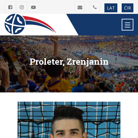
LAT
ĆIR
Proleter, Zrenjanin