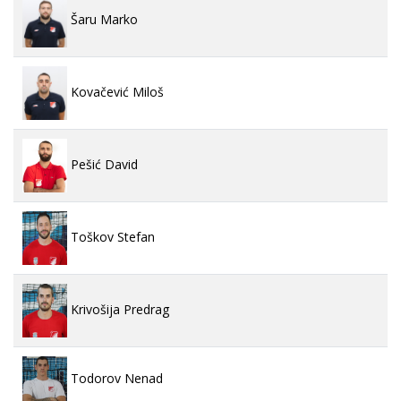
Šaru Marko
Kovačević Miloš
Pešić David
Toškov Stefan
Krivošija Predrag
Todorov Nenad