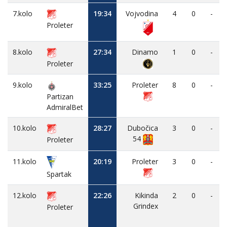
7.kolo
19:34
Vojvodina
4
0
-
Proleter
8.kolo
27:34
Dinamo
1
0
-
Proleter
9.kolo
33:25
Proleter
8
0
-
Partizan
AdmiralBet
10.kolo
28:27
Dubočica
3
0
-
54
Proleter
11.kolo
20:19
Proleter
3
0
-
Spartak
12.kolo
22:26
Kikinda
2
0
-
Grindex
Proleter