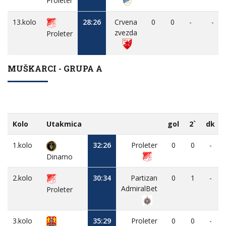
Proleter
13.kolo
28:26
Crvena
0
0
-
-
zvezda
Proleter
MUŠKARCI - GRUPA A
Kolo
Utakmica
gol
2`
dk
1.kolo
32:26
Proleter
0
0
-
Dinamo
2.kolo
30:34
Partizan
0
1
-
AdmiralBet
Proleter
3.kolo
35:29
Proleter
0
0
-