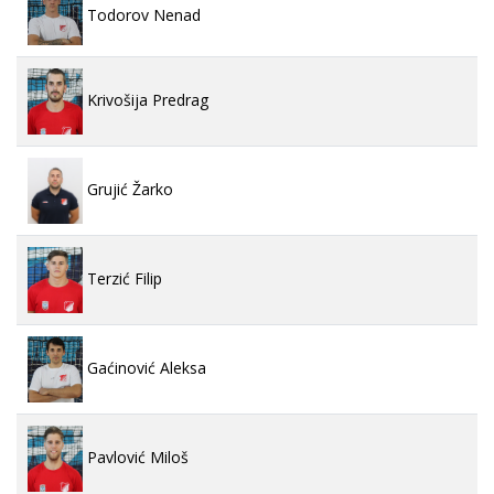
Todorov Nenad
Krivošija Predrag
Grujić Žarko
Terzić Filip
Gaćinović Aleksa
Pavlović Miloš