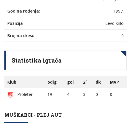
Godina rođenja:
1997.
Pozicija
Levo krilo
Broj na dresu
0
Statistika igrača
Klub
odig
gol
2`
dk
MVP
Proleter
19
4
3
0
0
MUŠKARCI - PLEJ AUT