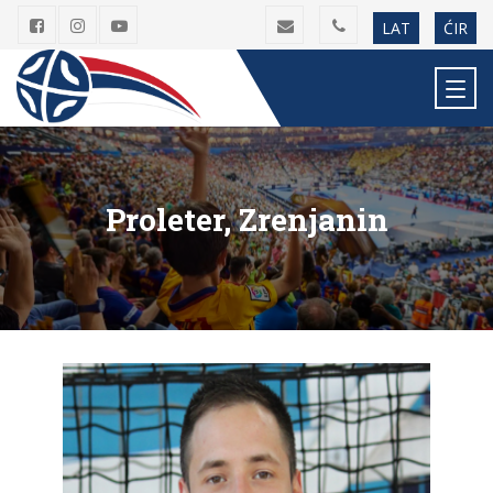
LAT
ĆIR
Proleter, Zrenjanin