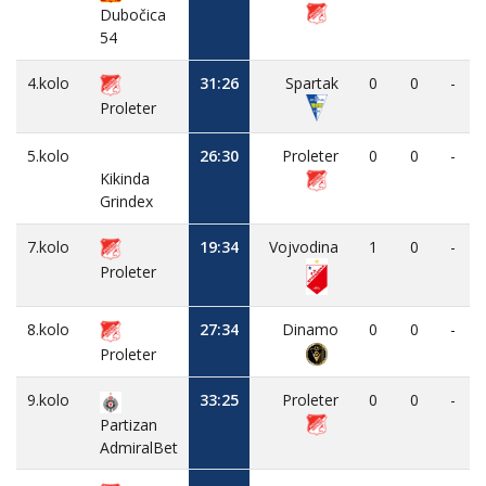
Dubočica
54
4.kolo
31:26
Spartak
0
0
-
Proleter
5.kolo
26:30
Proleter
0
0
-
Kikinda
Grindex
7.kolo
19:34
Vojvodina
1
0
-
Proleter
8.kolo
27:34
Dinamo
0
0
-
Proleter
9.kolo
33:25
Proleter
0
0
-
Partizan
AdmiralBet