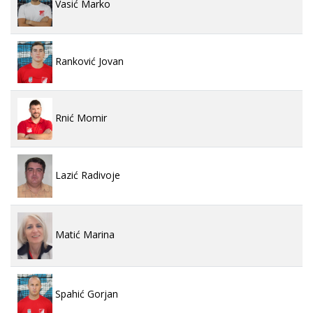
Vasić Marko
Ranković Jovan
Rnić Momir
Lazić Radivoje
Matić Marina
Spahić Gorjan