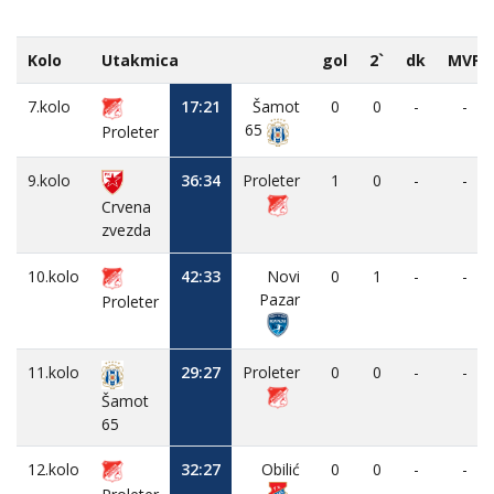
Kolo
Utakmica
gol
2`
dk
MVP
7.kolo
17:21
Šamot
0
0
-
-
65
Proleter
9.kolo
36:34
Proleter
1
0
-
-
Crvena
zvezda
10.kolo
42:33
Novi
0
1
-
-
Pazar
Proleter
11.kolo
29:27
Proleter
0
0
-
-
Šamot
65
12.kolo
32:27
Obilić
0
0
-
-