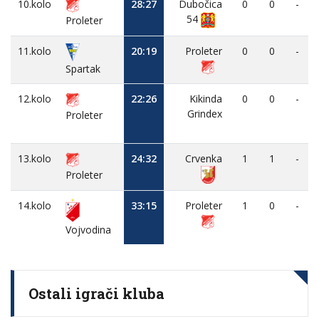
10.kolo
28:27
Dubočica
0
0
-
54
Proleter
11.kolo
20:19
Proleter
0
0
-
Spartak
12.kolo
22:26
Kikinda
0
0
-
Grindex
Proleter
13.kolo
24:32
Crvenka
1
1
-
Proleter
14.kolo
33:15
Proleter
1
0
-
Vojvodina
Ostali igrači kluba