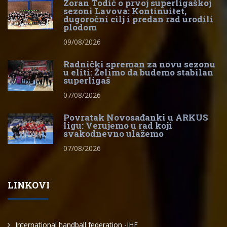
Zoran Todić o prvoj superligaškoj
sezoni Lavova: Kontinuitet,
dugoročni cilj i predan rad urodili
plodom
09/08/2026
Radnički spreman za novu sezonu
u eliti: Želimo da budemo stabilan
superligaš
07/08/2026
Povratak Novosađanki u ARKUS
ligu: Verujemo u rad koji
svakodnevno ulažemo
07/08/2026
LINKOVI
International handball federation -IHF