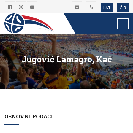
LAT
ĆIR
Jugović Lamagro, Kać
OSNOVNI PODACI