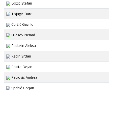
Božić Stefan
Tojagić Đuro
Ćurčić Gavrilo
Đilasov Nenad
Radukin Aleksa
Radin Srđan
Rakita Dejan
Petrović Andrea
Spahić Gorjan