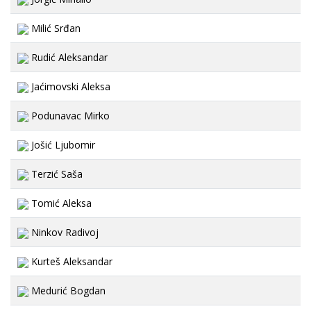
Milić Srđan
Rudić Aleksandar
Jaćimovski Aleksa
Podunavac Mirko
Jošić Ljubomir
Terzić Saša
Tomić Aleksa
Ninkov Radivoj
Kurteš Aleksandar
Medurić Bogdan