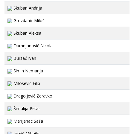
Skuban Andrija
Grozdanić Miloš
Skuban Aleksa
Damnjanović Nikola
Bursać Ivan
Simin Nemanja
Milošević Filip
Dragoljević Zdravko
Šimulija Petar
Marijanac Saša
Jorgić Mihailo