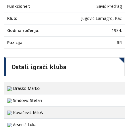
Funkcioner:
Savić Predrag
Klub:
Jugović Lamagro, Kać
Godina rođenja:
1984.
Pozicija
RR
Ostali igrači kluba
Draško Marko
Srndović Stefan
Kovačević Miloš
Arsenić Luka