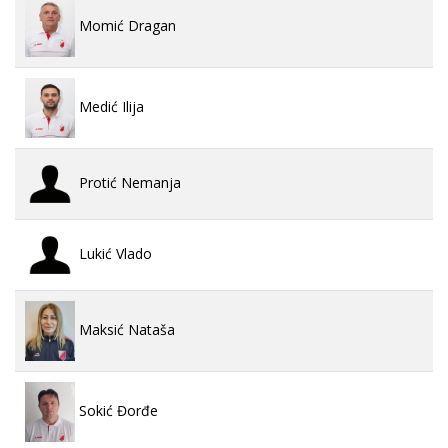
Momić Dragan
Medić Ilija
Protić Nemanja
Lukić Vlado
Maksić Nataša
Sokić Đorđe