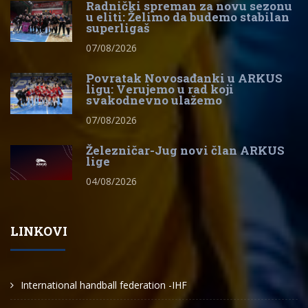
Radnički spreman za novu sezonu
u eliti: Želimo da budemo stabilan
superligaš
07/08/2026
Povratak Novosađanki u ARKUS
ligu: Verujemo u rad koji
svakodnevno ulažemo
07/08/2026
Železničar-Jug novi član ARKUS
lige
04/08/2026
LINKOVI
International handball federation -IHF