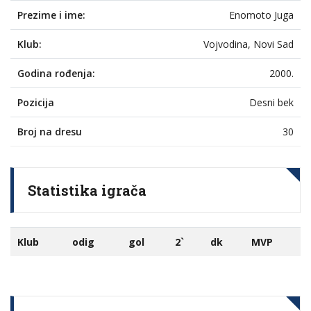
Prezime i ime:
Enomoto Juga
Klub:
Vojvodina, Novi Sad
Godina rođenja:
2000.
Pozicija
Desni bek
Broj na dresu
30
Statistika igrača
Klub
odig
gol
2`
dk
MVP