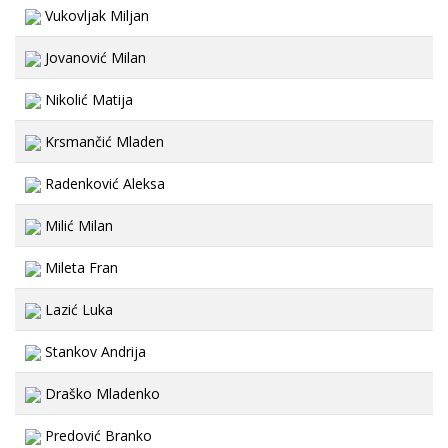
Vukovljak Miljan
Jovanović Milan
Nikolić Matija
Krsmančić Mladen
Radenković Aleksa
Milić Milan
Mileta Fran
Lazić Luka
Stankov Andrija
Draško Mladenko
Predović Branko