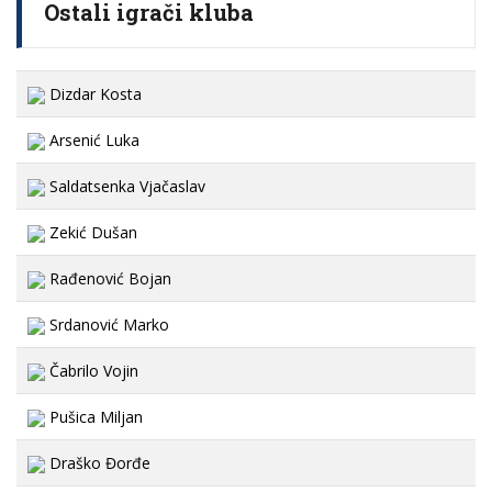
Ostali igrači kluba
Dizdar Kosta
Arsenić Luka
Saldatsenka Vjačaslav
Zekić Dušan
Rađenović Bojan
Srdanović Marko
Čabrilo Vojin
Pušica Miljan
Draško Đorđe