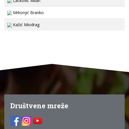
Lacković Milan
Mrkonjić Branko
Kažić Miodrag
Društvene mreže