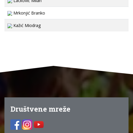
Lacković Milan
Mrkonjić Branko
Kažić Miodrag
Društvene mreže