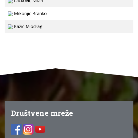
Lacković Milan
Mrkonjić Branko
Kažić Miodrag
Društvene mreže