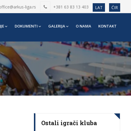
office@arkus-liga.rs
+381 63 83 13 403
LAT
ĆIR
JE
DOKUMENTI
GALERIJA
O NAMA
KONTAKT
Ostali igrači kluba