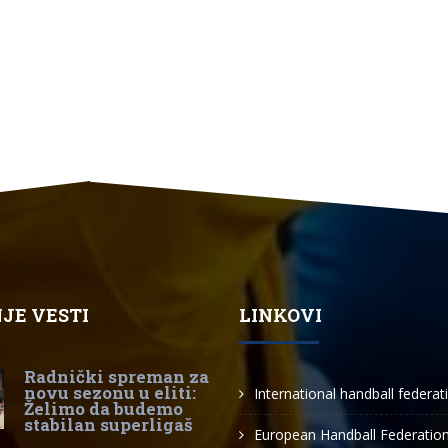
JE VESTI
LINKOVI
Radnički spreman za
novu sezonu u eliti:
International handball federat
Želimo da budemo
stabilan superligaš
European Handball Federatio