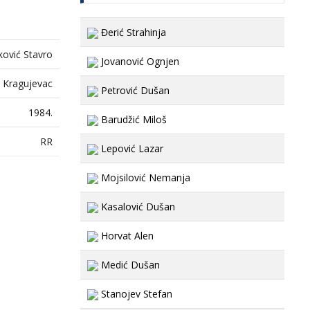
Đerić Strahinja
ković Stavro
Jovanović Ognjen
, Kragujevac
Petrović Dušan
1984.
Barudžić Miloš
RR
Lepović Lazar
Mojsilović Nemanja
Kasalović Dušan
Horvat Alen
Medić Dušan
Stanojev Stefan