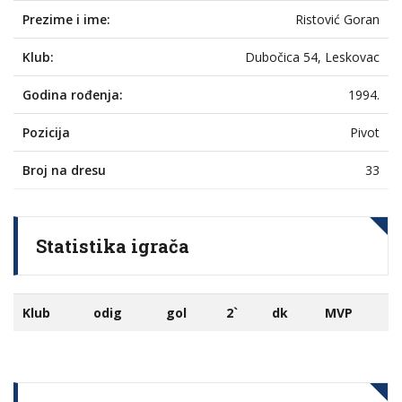
Prezime i ime:
Ristović Goran
Klub:
Dubočica 54, Leskovac
Godina rođenja:
1994.
Pozicija
Pivot
Broj na dresu
33
Statistika igrača
Klub
odig
gol
2`
dk
MVP