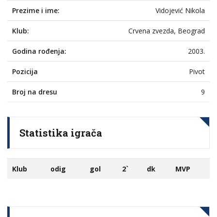
Prezime i ime:
Vidojević Nikola
Klub:
Crvena zvezda, Beograd
Godina rođenja:
2003.
Pozicija
Pivot
Broj na dresu
9
Statistika igrača
Klub
odig
gol
2`
dk
MVP