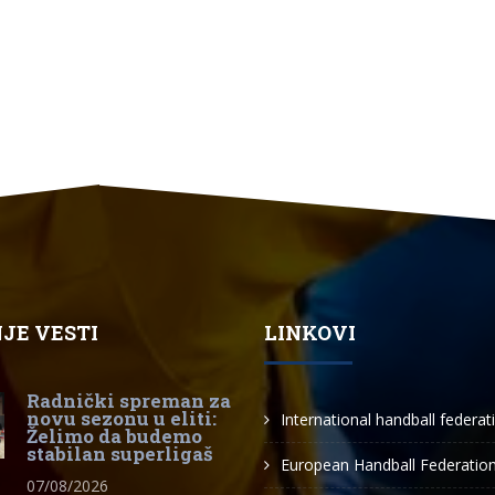
JE VESTI
LINKOVI
Radnički spreman za
novu sezonu u eliti:
International handball federat
Želimo da budemo
stabilan superligaš
European Handball Federatio
07/08/2026