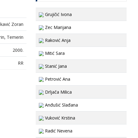
Grujičić Ivona
kavić Zoran
Zec Marijana
in, Temerin
Raković Anja
2000.
Mitić Sara
RR
Stanić Jana
Petrović Ana
Drljača Milica
Anđušić Slađana
Vuković Krstina
Radić Nevena