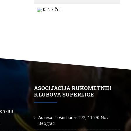
Kašlik Žolt
ASOCIJACIJA RUKOMETNIH
KLUBOVA SUPERLIGE
ion -IHF
Adresa:
Tošin bunar 272, 11070 Novi
n
Beograd