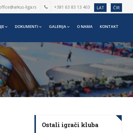
office@arkus-liga.rs
+381 63 83 13 403
LAT
ĆIR
JE
DOKUMENTI
GALERIJA
O NAMA
KONTAKT
Ostali igrači kluba