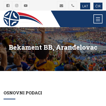
LAT
ĆIR
Bekament BB, Aranđelovac
OSNOVNI PODACI