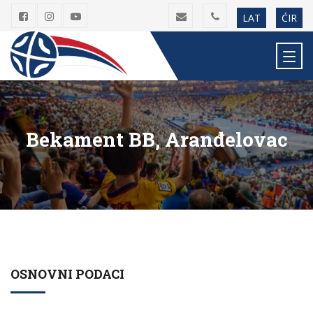
LAT
ĆIR
Bekament BB, Aranđelovac
OSNOVNI PODACI