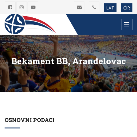
LAT
ĆIR
Bekament BB, Aranđelovac
OSNOVNI PODACI