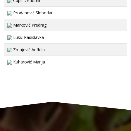
Čupić Čedomir
Prodanović Slobodan
Marković Predrag
Lukić Radislavka
Zmajević Anđela
Kuharović Marija