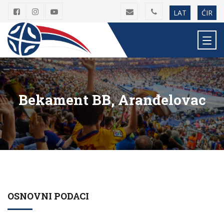
LAT
ĆIR
Bekament BB, Aranđelovac
OSNOVNI PODACI