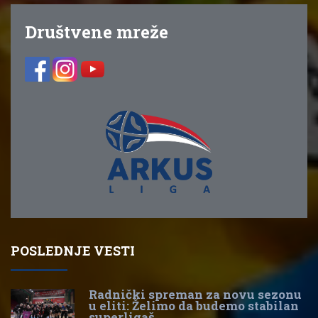
Društvene mreže
POSLEDNJE VESTI
Radnički spreman za novu sezonu
u eliti: Želimo da budemo stabilan
superligaš