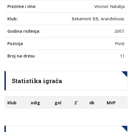
Prezime i ime:
Vesović Natalija
Klub:
Bekament BB, Aranđelovac
Godina rođenja:
2007.
Pozicija
Pivot
Broj na dresu
11
Statistika igrača
Klub
odig
gol
2`
dk
MVP