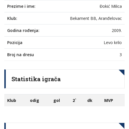
Prezime i ime:
Đokić Milica
Klub:
Bekament BB, Aranđelovac
Godina rođenja:
2009.
Pozicija
Levo krilo
Broj na dresu
3
Statistika igrača
Klub
odig
gol
2`
dk
MVP