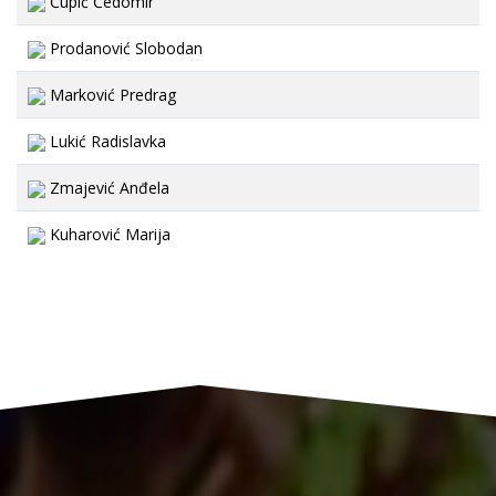
Čupić Čedomir
Prodanović Slobodan
Marković Predrag
Lukić Radislavka
Zmajević Anđela
Kuharović Marija