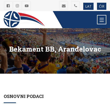
LAT
ĆIR
Bekament BB, Aranđelovac
OSNOVNI PODACI