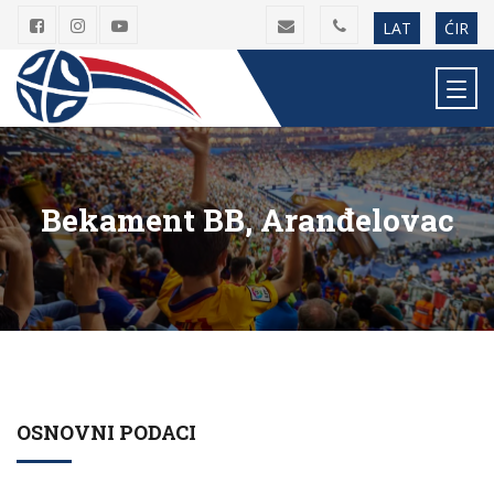
LAT
ĆIR
Bekament BB, Aranđelovac
OSNOVNI PODACI