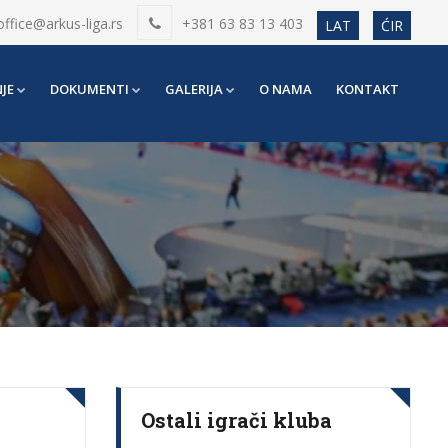
office@arkus-liga.rs
+381 63 83 13 403
LAT
ĆIR
JE
DOKUMENTI
GALERIJA
O NAMA
KONTAKT
Ostali igrači kluba