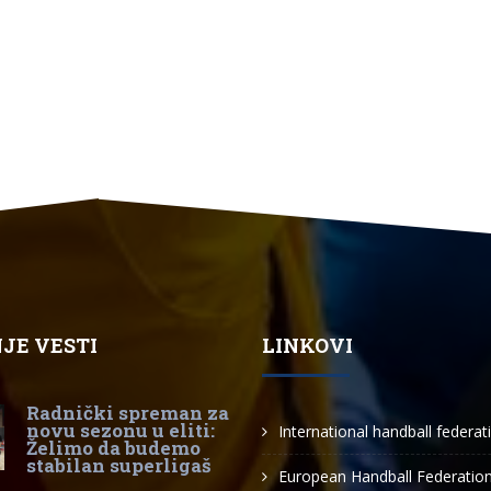
JE VESTI
LINKOVI
Radnički spreman za
novu sezonu u eliti:
International handball federat
Želimo da budemo
stabilan superligaš
European Handball Federatio