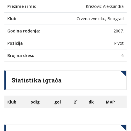
Prezime i ime:
Krezović Aleksandra
Klub:
Crvena zvezda., Beograd
Godina rođenja:
2007.
Pozicija
Pivot
Broj na dresu
6
Statistika igrača
Klub
odig
gol
2`
dk
MVP