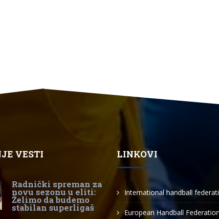
JE VESTI
LINKOVI
Radnički spreman za
novu sezonu u eliti:
International handball federat
Želimo da budemo
stabilan superligaš
European Handball Federatio