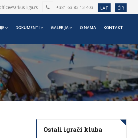
office@arkus-liga.rs
+381 63 83 13 403
LAT
ĆIR
JE
DOKUMENTI
GALERIJA
O NAMA
KONTAKT
Ostali igrači kluba