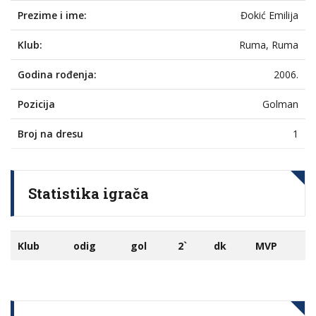
Prezime i ime:
Đokić Emilija
Klub:
Ruma, Ruma
Godina rođenja:
2006.
Pozicija
Golman
Broj na dresu
1
Statistika igrača
Klub
odig
gol
2`
dk
MVP