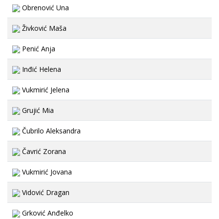
Obrenović Una
Živković Maša
Penić Anja
Inđić Helena
Vukmirić Jelena
Grujić Mia
Čubrilo Aleksandra
Čavrić Zorana
Vukmirić Jovana
Vidović Dragan
Grković Anđelko