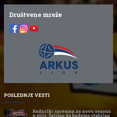
Društvene mreže
POSLEDNJE VESTI
Radnički spreman za novu sezonu
u eliti: Želimo da budemo stabilan