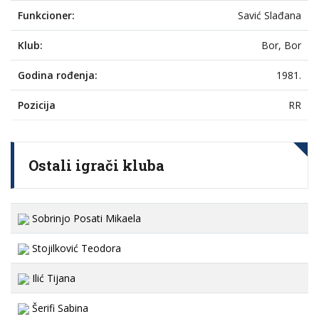
Funkcioner:
Savić Slađana
Klub:
Bor, Bor
Godina rođenja:
1981.
Pozicija
RR
Ostali igrači kluba
Sobrinjo Posati Mikaela
Stojilković Teodora
Ilić Tijana
Šerifi Sabina