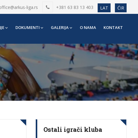
office@arkus-liga.rs
+381 63 83 13 403
LAT
ĆIR
JE
DOKUMENTI
GALERIJA
O NAMA
KONTAKT
Ostali igrači kluba