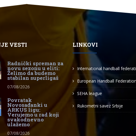
JE VESTI
LINKOVI
Radnički spreman za
novu sezonu u eliti:
International handball federat
Želimo da budemo
stabilan superligaš
European Handball Federatio
07/08/2026
SEHA league
Povratak
Novosađanki u
Rukometni savez Srbije
ARKUS ligu:
Verujemo u rad koji
svakodnevno
ulažemo
07/08/2026