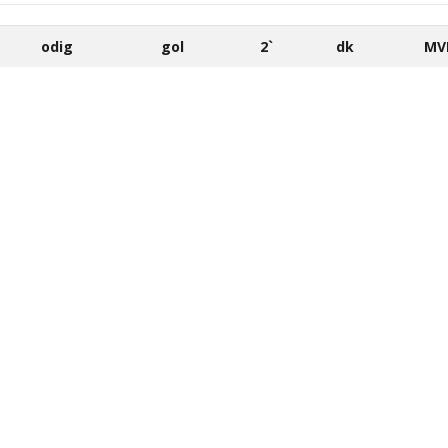
odig
gol
2`
dk
MV