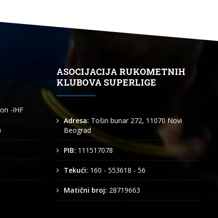
ASOCIJACIJA RUKOMETNIH
KLUBOVA SUPERLIGE
ion -IHF
Adresa:
Tošin bunar 272, 11070 Novi
n
Beograd
PIB:
111517078
Tekući:
160 - 553618 - 56
Matični broj:
28719663