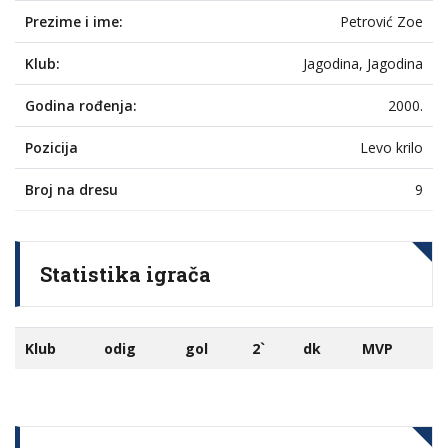
Prezime i ime:
Petrović Zoe
Klub:
Jagodina, Jagodina
Godina rođenja:
2000.
Pozicija
Levo krilo
Broj na dresu
9
Statistika igrača
Klub
odig
gol
2`
dk
MVP