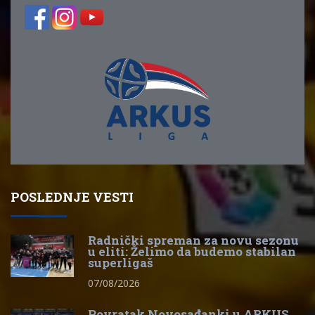
POSLEDNJE VESTI
Radnički spreman za novu sezonu
u eliti: Želimo da budemo stabilan
superligaš
07/08/2026
Povratak Novosađanki u ARKUS