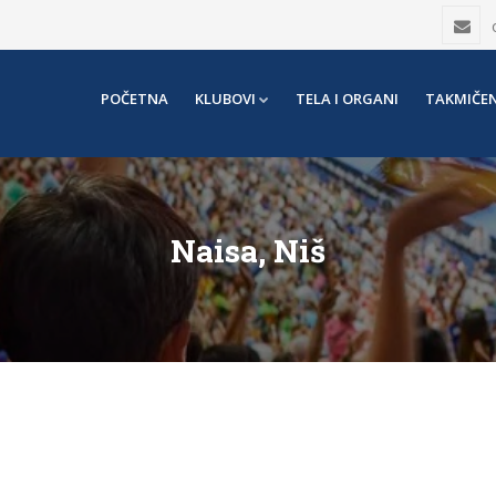
POČETNA
KLUBOVI
TELA I ORGANI
TAKMIČEN
Naisa, Niš