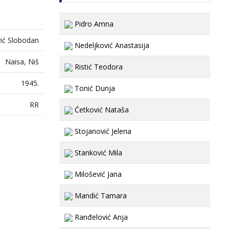
Pidro Amna
vić Slobodan
Nedeljković Anastasija
Naisa, Niš
Ristić Teodora
1945.
Tonić Dunja
RR
Ćetković Nataša
Stojanović Jelena
Stanković Mila
Milošević Jana
Mandić Tamara
Ranđelović Anja