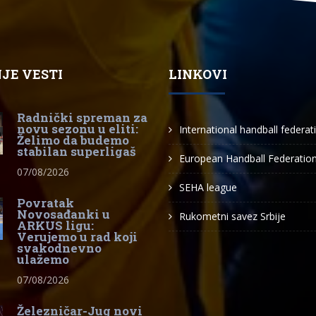
JE VESTI
LINKOVI
Radnički spreman za
novu sezonu u eliti:
International handball federat
Želimo da budemo
stabilan superligaš
European Handball Federatio
07/08/2026
SEHA league
Povratak
Novosađanki u
Rukometni savez Srbije
ARKUS ligu:
Verujemo u rad koji
svakodnevno
ulažemo
07/08/2026
Železničar-Jug novi