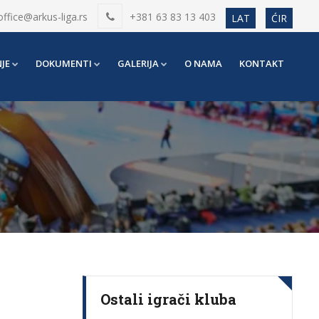
office@arkus-liga.rs
+381 63 83 13 403
LAT
ĆIR
JE
DOKUMENTI
GALERIJA
O NAMA
KONTAKT
Ostali igrači kluba