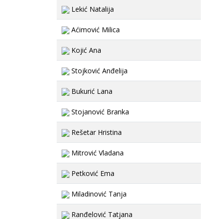
Lekić Natalija
Aćimović Milica
Kojić Ana
Stojković Anđelija
Bukurić Lana
Stojanović Branka
Rešetar Hristina
Mitrović Vladana
Petković Ema
Miladinović Tanja
Ranđelović Tatjana