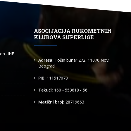
ASOCIJACIJA RUKOMETNIH
KLUBOVA SUPERLIGE
ion -IHF
Adresa:
Tošin bunar 272, 11070 Novi
n
Beograd
PIB:
111517078
Tekući:
160 - 553618 - 56
Matični broj:
28719663