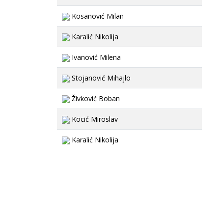
Kosanović Milan
Karalić Nikolija
Ivanović Milena
Stojanović Mihajlo
Živković Boban
Kocić Miroslav
Karalić Nikolija