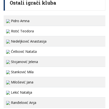
Ostali igrači kluba
Pidro Amna
Ristić Teodora
Nedeljković Anastasija
Ćetković Nataša
Stojanović Jelena
Stanković Mila
Milošević Jana
Lekić Natalija
Ranđelović Anja