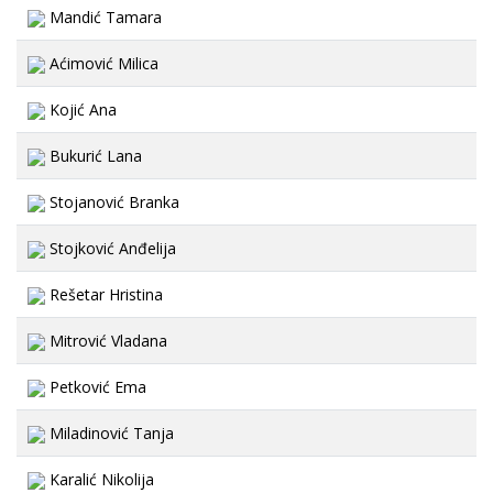
Mandić Tamara
Aćimović Milica
Kojić Ana
Bukurić Lana
Stojanović Branka
Stojković Anđelija
Rešetar Hristina
Mitrović Vladana
Petković Ema
Miladinović Tanja
Karalić Nikolija