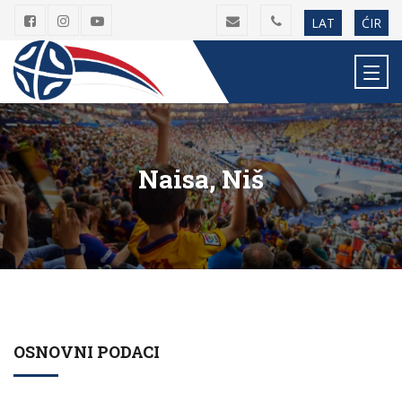
LAT
ĆIR
Naisa, Niš
OSNOVNI PODACI