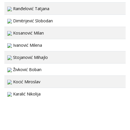
Ranđelović Tatjana
Dimitrijević Slobodan
Kosanović Milan
Ivanović Milena
Stojanović Mihajlo
Živković Boban
Kocić Miroslav
Karalić Nikolija