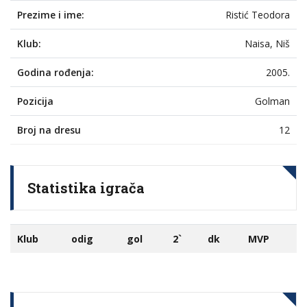
Prezime i ime:
Ristić Teodora
Klub:
Naisa, Niš
Godina rođenja:
2005.
Pozicija
Golman
Broj na dresu
12
Statistika igrača
Klub
odig
gol
2`
dk
MVP