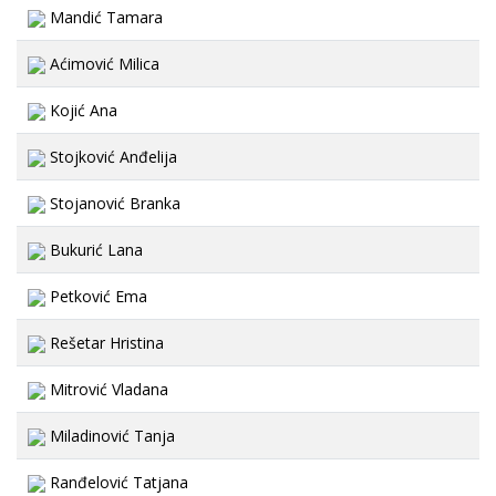
Mandić Tamara
Aćimović Milica
Kojić Ana
Stojković Anđelija
Stojanović Branka
Bukurić Lana
Petković Ema
Rešetar Hristina
Mitrović Vladana
Miladinović Tanja
Ranđelović Tatjana