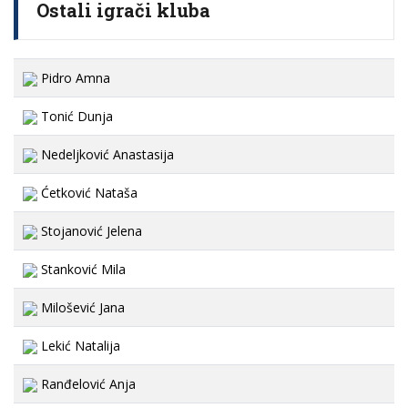
Ostali igrači kluba
Pidro Amna
Tonić Dunja
Nedeljković Anastasija
Ćetković Nataša
Stojanović Jelena
Stanković Mila
Milošević Jana
Lekić Natalija
Ranđelović Anja