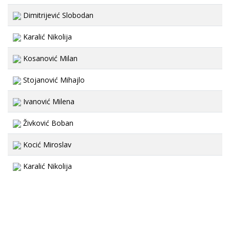
Dimitrijević Slobodan
Karalić Nikolija
Kosanović Milan
Stojanović Mihajlo
Ivanović Milena
Živković Boban
Kocić Miroslav
Karalić Nikolija