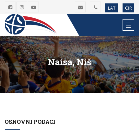
LAT
ĆIR
Naisa, Niš
OSNOVNI PODACI