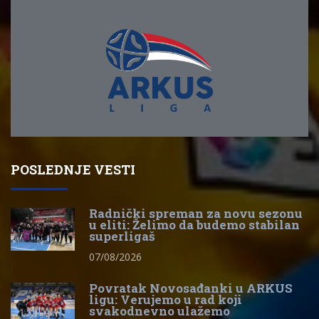
POSLEDNJE VESTI
Radnički spreman za novu sezonu
u eliti: Želimo da budemo stabilan
superligaš
07/08/2026
Povratak Novosađanki u ARKUS
ligu: Verujemo u rad koji
svakodnevno ulažemo