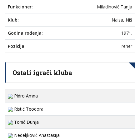
Funkcioner:
Miladinović Tanja
Klub:
Naisa, Niš
Godina rođenja:
1971.
Pozicija
Trener
Ostali igrači kluba
Pidro Amna
Ristić Teodora
Tonić Dunja
Nedeljković Anastasija