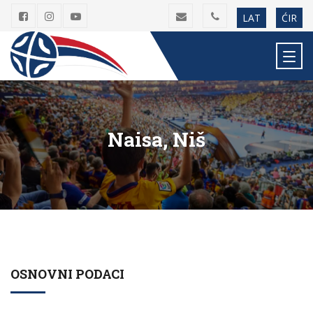
LAT
ĆIR
Naisa, Niš
OSNOVNI PODACI