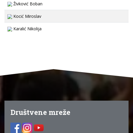
Živković Boban
Kocić Miroslav
Karalić Nikolija
Društvene mreže