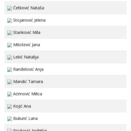
Ćetković Nataša
Stojanović Jelena
Stanković Mila
Milošević Jana
Lekić Natalija
Ranđelović Anja
Mandić Tamara
Aćimović Milica
Kojić Ana
Bukurić Lana
Stojković Anđelija