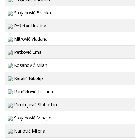
Stojanović Branka
Rešetar Hristina
Mitrović Vladana
Petković Ema
Kosanović Milan
Karalić Nikolija
Ranđelović Tatjana
Dimitrijević Slobodan
Stojanović Mihajlo
Ivanović Milena