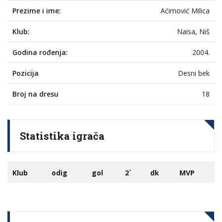
Prezime i ime:
Aćimović Milica
Klub:
Naisa, Niš
Godina rođenja:
2004.
Pozicija
Desni bek
Broj na dresu
18
Statistika igrača
Klub
odig
gol
2`
dk
MVP