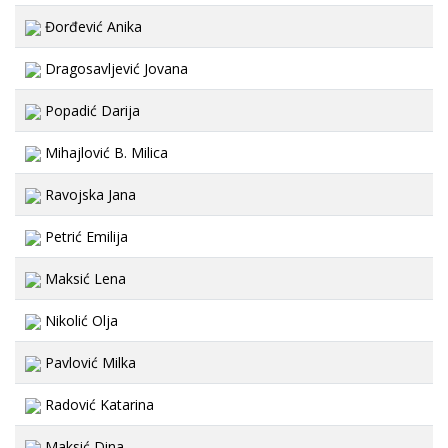
Đorđević Anika
Dragosavljević Jovana
Popadić Darija
Mihajlović B. Milica
Ravojska Jana
Petrić Emilija
Maksić Lena
Nikolić Olja
Pavlović Milka
Radović Katarina
Maksić Dina