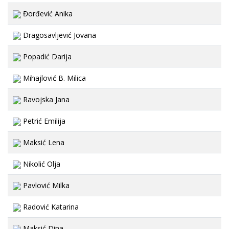
Đorđević Anika
Dragosavljević Jovana
Popadić Darija
Mihajlović B. Milica
Ravojska Jana
Petrić Emilija
Maksić Lena
Nikolić Olja
Pavlović Milka
Radović Katarina
Maksić Dina