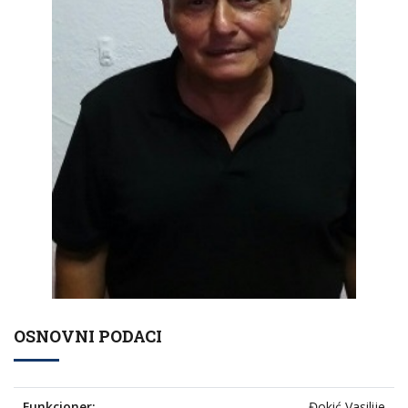
OSNOVNI PODACI
Funkcioner:
Đokić Vasilije